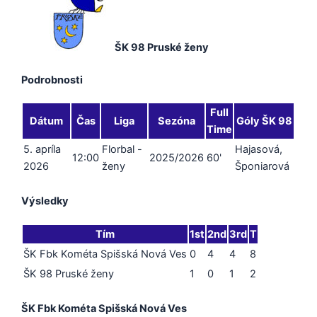
ŠK 98 Pruské ženy
Podrobnosti
Full
Dátum
Čas
Liga
Sezóna
Góly ŠK 98
Time
5. apríla
Florbal -
Hajasová,
12:00
2025/2026
60'
2026
ženy
Šponiarová
Výsledky
Tím
1st
2nd
3rd
T
ŠK Fbk Kométa Spišská Nová Ves
0
4
4
8
ŠK 98 Pruské ženy
1
0
1
2
ŠK Fbk Kométa Spišská Nová Ves