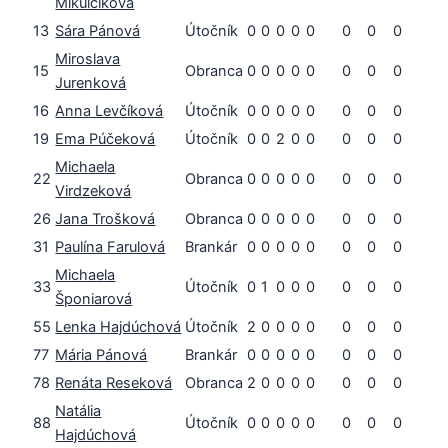
Mikulčíková
13
Sára Pánová
Útočník
0
0
0
0
0
0
0
0
Miroslava
15
Obranca
0
0
0
0
0
0
0
0
Jurenková
16
Anna Levčíková
Útočník
0
0
0
0
0
0
0
0
19
Ema Púčeková
Útočník
0
0
2
0
0
0
0
0
Michaela
22
Obranca
0
0
0
0
0
0
0
0
Virdzeková
26
Jana Trošková
Obranca
0
0
0
0
0
0
0
0
31
Paulína Farulová
Brankár
0
0
0
0
0
0
0
0
Michaela
33
Útočník
0
1
0
0
0
0
0
0
Šponiarová
55
Lenka Hajdúchová
Útočník
2
0
0
0
0
0
0
0
77
Mária Pánová
Brankár
0
0
0
0
0
0
0
0
78
Renáta Reseková
Obranca
2
0
0
0
0
0
0
0
Natália
88
Útočník
0
0
0
0
0
0
0
0
Hajdúchová