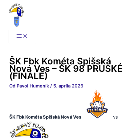
Preskočiť
na
obsah
ŠK Fbk Kométa Spišská
Nová Ves – ŠK 98 PRUSKÉ
(FINÁLE)
Od
Pavol Humeník
/
5. apríla 2026
ŠK Fbk Kométa Spišská Nová Ves
vs