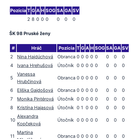
Pozícia
T
G
A
H
SOG
SA
GA
SV
2
8
0
0
0
0
0
0
ŠK 98 Pruské ženy
#
Hráč
Pozícia
T
G
A
H
SOG
SA
GA
SV
2
Nina Hajdúchová
Obranca
0
0
0
0
0
0
0
0
4
Ivana Hrehušová
Útočník
0
0
0
0
0
0
0
0
Vanessa
5
Obranca
0
0
0
0
0
0
0
0
Hrubčinová
6
Eliška Gajdošová
Obranca
0
0
0
0
0
0
0
0
7
Monika Pintérová
Útočník
0
0
0
0
0
0
0
0
8
Kristína Hajasová
Útočník
0
1
0
0
0
0
0
0
Alexandra
10
Útočník
0
0
0
0
0
0
0
0
Kopčeková
Martina
11
Obranca
0
0
0
0
0
0
0
0