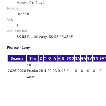
Monika Pintérová
Pozícia
Útočník
Vek
1
Aktuálny tím
ŠK 98 Pruské ženy, ŠK 98 PRUSKÉ
Florbal - ženy
Sezóna
Tím
Z
T
G
A
H
B
SOG
SA
GA
SV
S%
SV
ŠK 98
2025/2026
Pruské
28
4
20
23
0
43
0
0
0
0
0
0
ženy