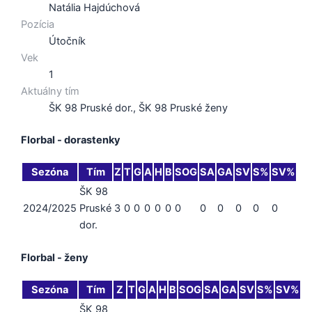
Natália Hajdúchová
Pozícia
Útočník
Vek
1
Aktuálny tím
ŠK 98 Pruské dor., ŠK 98 Pruské ženy
Florbal - dorastenky
Sezóna
Tím
Z
T
G
A
H
B
SOG
SA
GA
SV
S%
SV%
ŠK 98
2024/2025
Pruské
3
0
0
0
0
0
0
0
0
0
0
0
dor.
Florbal - ženy
Sezóna
Tím
Z
T
G
A
H
B
SOG
SA
GA
SV
S%
SV%
ŠK 98