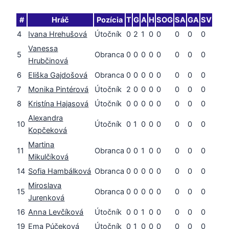
#
Hráč
Pozícia
T
G
A
H
SOG
SA
GA
SV
4
Ivana Hrehušová
Útočník
0
2
1
0
0
0
0
0
Vanessa
5
Obranca
0
0
0
0
0
0
0
0
Hrubčinová
6
Eliška Gajdošová
Obranca
0
0
0
0
0
0
0
0
7
Monika Pintérová
Útočník
2
0
0
0
0
0
0
0
8
Kristína Hajasová
Útočník
0
0
0
0
0
0
0
0
Alexandra
10
Útočník
0
1
0
0
0
0
0
0
Kopčeková
Martina
11
Obranca
0
0
1
0
0
0
0
0
Mikulčíková
14
Sofia Hambálková
Obranca
0
0
0
0
0
0
0
0
Miroslava
15
Obranca
0
0
0
0
0
0
0
0
Jurenková
16
Anna Levčíková
Útočník
0
0
1
0
0
0
0
0
19
Ema Púčeková
Útočník
0
1
0
0
0
0
0
0