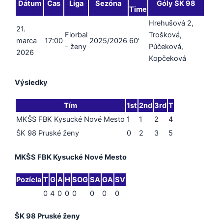
Dátum
Čas
Liga
Sezóna
Góly ŠK 98
Time
Hrehušová 2,
21.
Florbal
Trošková,
marca
17:00
2025/2026
60'
- ženy
Púčeková,
2026
Kopčeková
Výsledky
Tím
1st
2nd
3rd
T
MKŠS FBK Kysucké Nové Mesto
1
1
2
4
ŠK 98 Pruské ženy
0
2
3
5
MKŠS FBK Kysucké Nové Mesto
Pozícia
T
G
A
H
SOG
SA
GA
SV
0
4
0
0
0
0
0
0
ŠK 98 Pruské ženy