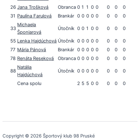
26
Jana Trošková
Obranca
0
1
1
0
0
0
0
0
31
Paulína Farulová
Brankár
0
0
0
0
0
0
0
0
Michaela
33
Útočník
0
0
1
0
0
0
0
0
Šponiarová
55
Lenka Hajdúchová
Útočník
0
0
0
0
0
0
0
0
77
Mária Pánová
Brankár
0
0
0
0
0
0
0
0
78
Renáta Reseková
Obranca
0
0
0
0
0
0
0
0
Natália
88
Útočník
0
0
0
0
0
0
0
0
Hajdúchová
Cena spolu
2
5
5
0
0
0
0
0
Copyright © 2026 Športový klub 98 Pruské