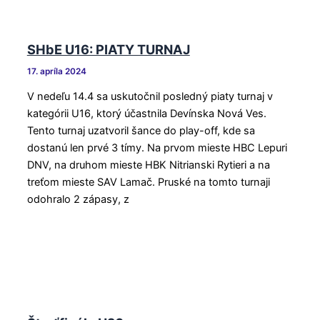
SHbE U16: PIATY TURNAJ
17. apríla 2024
V nedeľu 14.4 sa uskutočnil posledný piaty turnaj v
kategórii U16, ktorý účastnila Devínska Nová Ves.
Tento turnaj uzatvoril šance do play-off, kde sa
dostanú len prvé 3 tímy. Na prvom mieste HBC Lepuri
DNV, na druhom mieste HBK Nitrianski Rytieri a na
treťom mieste SAV Lamač. Pruské na tomto turnaji
odohralo 2 zápasy, z