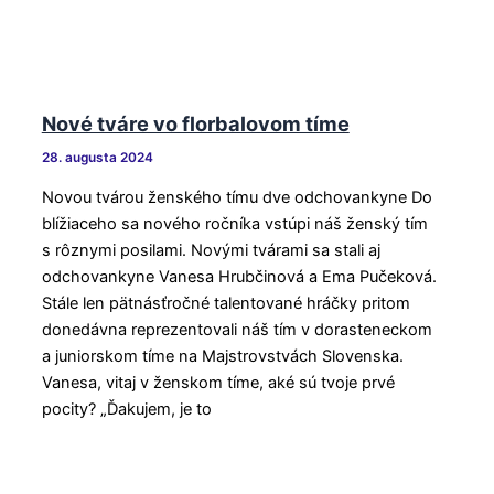
Nové tváre vo florbalovom tíme
28. augusta 2024
Novou tvárou ženského tímu dve odchovankyne Do
blížiaceho sa nového ročníka vstúpi náš ženský tím
s rôznymi posilami. Novými tvárami sa stali aj
odchovankyne Vanesa Hrubčinová a Ema Pučeková.
Stále len pätnásťročné talentované hráčky pritom
donedávna reprezentovali náš tím v dorasteneckom
a juniorskom tíme na Majstrovstvách Slovenska.
Vanesa, vitaj v ženskom tíme, aké sú tvoje prvé
pocity? „Ďakujem, je to