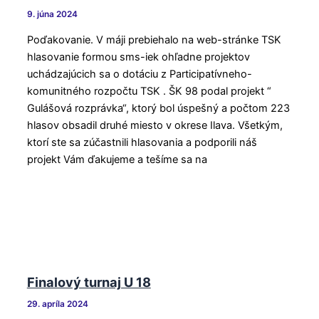
9. júna 2024
Poďakovanie. V máji prebiehalo na web-stránke TSK
hlasovanie formou sms-iek ohľadne projektov
uchádzajúcich sa o dotáciu z Participatívneho-
komunitného rozpočtu TSK . ŠK 98 podal projekt “
Gulášová rozprávka“, ktorý bol úspešný a počtom 223
hlasov obsadil druhé miesto v okrese Ilava. Všetkým,
ktorí ste sa zúčastnili hlasovania a podporili náš
projekt Vám ďakujeme a tešíme sa na
Finalový turnaj U 18
29. apríla 2024