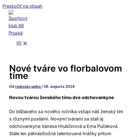
Preskočiť na obsah
Nové tváre vo florbalovom
tíme
Od
radoslav.galko
/
28. augusta 2024
Novou tvárou ženského tímu dve odchovankyne
Do blížiaceho sa nového ročníka vstúpi náš ženský tím
s rôznymi posilami. Novými tvárami sa stali aj
odchovankyne Vanesa Hrubčinová a Ema Pučeková.
Stále len pätnásťročné talentované hráčky pritom