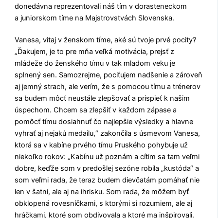
donedávna reprezentovali náš tím v dorasteneckom
a juniorskom tíme na Majstrovstvách Slovenska.
Vanesa, vitaj v ženskom tíme, aké sú tvoje prvé pocity?
„Ďakujem, je to pre mňa veľká motivácia, prejsť z
mládeže do ženského tímu v tak mladom veku je
splnený sen. Samozrejme, pociťujem nadšenie a zároveň
aj jemný strach, ale verím, že s pomocou tímu a trénerov
sa budem môcť neustále zlepšovať a prispieť k našim
úspechom. Chcem sa zlepšiť v každom zápase a
pomôcť tímu dosiahnuť čo najlepšie výsledky a hlavne
vyhrať aj nejakú medailu,“ zakončila s úsmevom Vanesa,
ktorá sa v kabíne prvého tímu Pruského pohybuje už
niekoľko rokov: „Kabínu už poznám a cítim sa tam veľmi
dobre, keďže som v predošlej sezóne robila „kustóda“ a
som veľmi rada, že teraz budem dievčatám pomáhať nie
len v šatni, ale aj na ihrisku. Som rada, že môžem byť
obklopená rovesníčkami, s ktorými si rozumiem, ale aj
hráčkami, ktoré som obdivovala a ktoré ma inšpirovali.