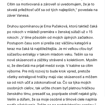
Cítim sa motivovaná a zároveň si uvedomujem, že je to
skvelá príležitosť učiť sa od tých najlepších,“ povedala na
záver Vanesa.
Druhou spomínanou je Ema Pučeková, ktorú taktiež čaká
po rokoch v mládeži premiéra v ženskej súťaži už v 15
rokoch: „V tíme pôsobím od mojich úplných začiatkov.
Postupom času som si prešla cez väčšinu kategórii a
teraz ma čaká tá najdôležitejšia. Je mi veľkou cťou byť
súčasťou extraligy v takom mladom veku. Teším sa na
nové skúsenosti a zážitky strávené s kolektívom. Myslím
si, že dievčatá ma prijali medzi svoje. V kabíne sa cítim
výborne. Pre môj rozvoj to bude krok vpred, pretože
všetky extraligové hráčky majú viac skúseností a môžem
sa od nich učiť a zdokonaľovať sa. Čo sa týka mojich
osobných cieľov, tak určite chcem byť platnou hráčkou
ženského tímu, presadiť sa, poprípade streliť nejaké góly.
Verím a dúfam, že sa moje osobné a tímové ciele naplnia