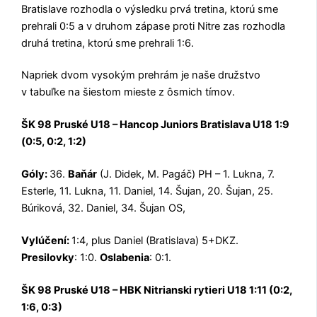
Bratislave rozhodla o výsledku prvá tretina, ktorú sme
prehrali 0:5 a v druhom zápase proti Nitre zas rozhodla
druhá tretina, ktorú sme prehrali 1:6.
Napriek dvom vysokým prehrám je naše družstvo
v tabuľke na šiestom mieste z ôsmich tímov.
ŠK 98 Pruské U18 – Hancop Juniors Bratislava U18 1:9
(0:5, 0:2, 1:2)
Góly:
36.
Baňár
(J. Didek, M. Pagáč) PH – 1. Lukna, 7.
Esterle, 11. Lukna, 11. Daniel, 14. Šujan, 20. Šujan, 25.
Búriková, 32. Daniel, 34. Šujan OS,
Vylúčení:
1:4, plus Daniel (Bratislava) 5+DKZ.
Presilovky
: 1:0.
Oslabenia
: 0:1.
ŠK 98 Pruské U18 – HBK Nitrianski rytieri U18 1:11 (0:2,
1:6, 0:3)