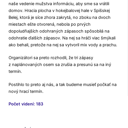
naše vedenie mužstva informáciu, aby sme sa vrátili
domov. Hracia plocha v hokejbalovej hale v Spišskej
Belej, ktorá je síce zhora zakrytá, no zboku na dvoch
miestach ešte otvorená, nebola po prvých
dopoludňajších odohraných zápasoch spôsobilá na
odohratie ďalších zápasov. Na nej sa hráči viac šmýkali
ako behali, pretože na nej sa vytvoril mix vody a prachu.
Organizátori sa preto rozhodli, že tri zápasy
z naplánovaných osem sa zrušia a presunú sa na iný
termín.
Postihlo to preto aj nás, a tak budeme musieť počkať na
nový hrací termín.
Počet videní:
183