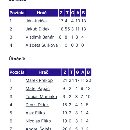
Pozícia
Hráč
Z
T
G
A
B
1
Ján Juríček
17
4
4
10
13
2
Jakub Didek
18
55
3
11
13
3
Vladimír Baňár
8
8
1
3
4
4
Alžbeta Šulíková
1
0
0
0
0
Útočník
Pozícia
Hráč
Z
T
G
A
B
1
Marek Prekop
21
24
17
11
20
2
Matej Pagáč
9
2
4
9
13
3
Tobias Martinka
6
2
3
7
10
4
Denis Didek
18
2
4
1
5
5
Alex Fitko
19
2
3
1
4
6
Nicolas Fitko
19
0
3
1
4
7
Andrej Šoltés
20
6
5
3
2