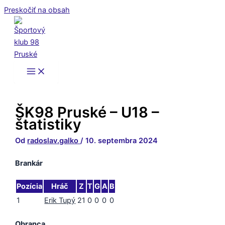
Preskočiť na obsah
ŠK98 Pruské – U18 –
štatistiky
Od
radoslav.galko
/
10. septembra 2024
Brankár
Pozícia
Hráč
Z
T
G
A
B
1
Erik Tupý
21
0
0
0
0
Obranca