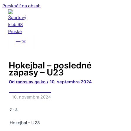
Preskočiť na obsah
Hokejbal – posledné
zápasy – U23
Od
radoslav.galko
/
10. septembra 2024
10. novembra 2024
7
-
3
Hokejbal - U23