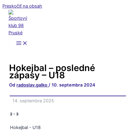
Preskočiť na obsah
Hokejbal – posledné
zápasy – U18
Od
radoslav.galko
/
10. septembra 2024
14. septembra 2025
2
-
3
Hokejbal - U18