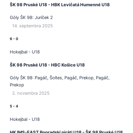
ŠK 98 Pruské U18 - HBK Levíčatá Humenné U18
Góly ŠK 98:
Juríček 2
14. septembra 2025
6
-
0
Hokejbal - U18
ŠK 98 Pruské U18 - HBC Košice U18
Góly ŠK 98:
Pagáč, Šoltes, Pagáč, Prekop, Pagáč,
Prekop
2. novembra 2025
5
-
4
Hokejbal - U18
HK IMS-EAST Popradskí piráti U18 - ŠK 98 Pruské U18