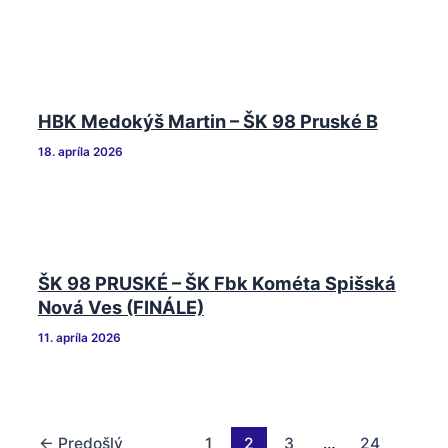
HBK Medokýš Martin – ŠK 98 Pruské B
18. apríla 2026
ŠK 98 PRUSKÉ – ŠK Fbk Kométa Spišská
Nová Ves (FINÁLE)
11. apríla 2026
←
Predošlý
1
2
3
…
24