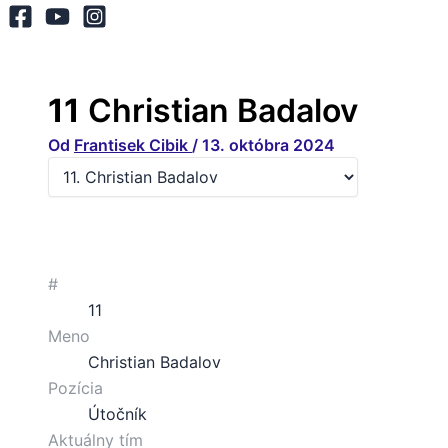
11
Christian Badalov
Od
Frantisek Cibik
/
13. októbra 2024
#
11
Meno
Christian Badalov
Pozícia
Útočník
Aktuálny tím