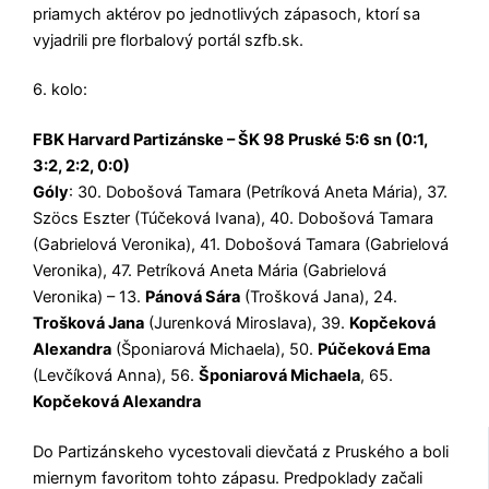
priamych aktérov po jednotlivých zápasoch, ktorí sa
vyjadrili pre florbalový portál szfb.sk.
6. kolo:
FBK Harvard Partizánske – ŠK 98 Pruské 5:6 sn (0:1,
3:2, 2:2, 0:0)
Góly
: 30. Dobošová Tamara (Petríková Aneta Mária), 37.
Szöcs Eszter (Túčeková Ivana), 40. Dobošová Tamara
(Gabrielová Veronika), 41. Dobošová Tamara (Gabrielová
Veronika), 47. Petríková Aneta Mária (Gabrielová
Veronika) – 13.
Pánová Sára
(Trošková Jana), 24.
Trošková Jana
(Jurenková Miroslava), 39.
Kopčeková
Alexandra
(Šponiarová Michaela), 50.
Púčeková Ema
(Levčíková Anna), 56.
Šponiarová Michaela
, 65.
Kopčeková Alexandra
Do Partizánskeho vycestovali dievčatá z Pruského a boli
miernym favoritom tohto zápasu. Predpoklady začali