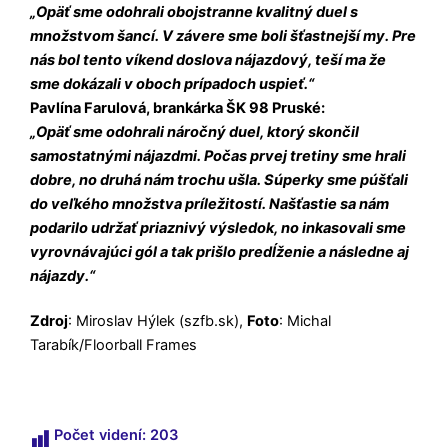
„Opäť sme odohrali obojstranne kvalitný duel s
množstvom šancí. V závere sme boli šťastnejší my. Pre
nás bol tento víkend doslova nájazdový, teší ma že
sme dokázali v oboch prípadoch uspieť.“
Pavlína Farulová, brankárka ŠK 98 Pruské:
„Opäť sme odohrali náročný duel, ktorý skončil
samostatnými nájazdmi. Počas prvej tretiny sme hrali
dobre, no druhá nám trochu ušla. Súperky sme púšťali
do veľkého množstva príležitostí. Našťastie sa nám
podarilo udržať priaznivý výsledok, no inkasovali sme
vyrovnávajúci gól a tak prišlo predĺženie a následne aj
nájazdy.“
Zdroj
: Miroslav Hýlek (szfb.sk),
Foto
: Michal
Tarabík/Floorball Frames
Počet videní:
203