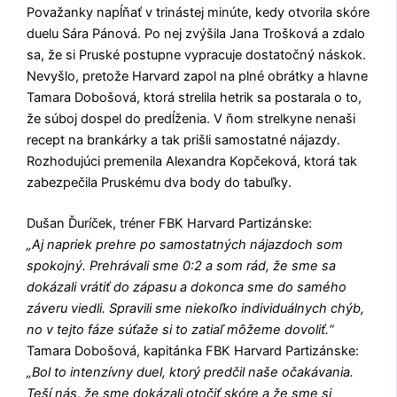
Považanky napĺňať v trinástej minúte, kedy otvorila skóre
duelu Sára Pánová. Po nej zvýšila Jana Trošková a zdalo
sa, že si Pruské postupne vypracuje dostatočný náskok.
Nevyšlo, pretože Harvard zapol na plné obrátky a hlavne
Tamara Dobošová, ktorá strelila hetrik sa postarala o to,
že súboj dospel do predĺženia. V ňom strelkyne nenaši
recept na brankárky a tak prišli samostatné nájazdy.
Rozhodujúci premenila Alexandra Kopčeková, ktorá tak
zabezpečila Pruskému dva body do tabuľky.
Dušan Ďuríček, tréner FBK Harvard Partizánske:
„Aj napriek prehre po samostatných nájazdoch som
spokojný. Prehrávali sme 0:2 a som rád, že sme sa
dokázali vrátiť do zápasu a dokonca sme do samého
záveru viedli. Spravili sme niekoľko individuálnych chýb,
no v tejto fáze súťaže si to zatiaľ môžeme dovoliť.“
Tamara Dobošová, kapitánka FBK Harvard Partizánske:
„Bol to intenzívny duel, ktorý predčil naše očakávania.
Teší nás, že sme dokázali otočiť skóre a že sme si