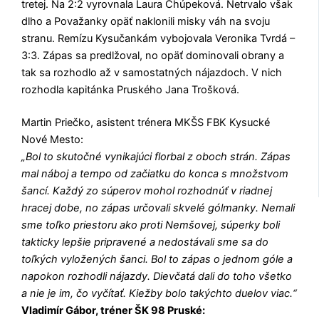
tretej. Na 2:2 vyrovnala Laura Chúpeková. Netrvalo však
dlho a Považanky opäť naklonili misky váh na svoju
stranu. Remízu Kysučankám vybojovala Veronika Tvrdá –
3:3. Zápas sa predlžoval, no opäť dominovali obrany a
tak sa rozhodlo až v samostatných nájazdoch. V nich
rozhodla kapitánka Pruského Jana Trošková.
Martin Priečko, asistent trénera MKŠS FBK Kysucké
Nové Mesto:
„Bol to skutočné vynikajúci florbal z oboch strán. Zápas
mal náboj a tempo od začiatku do konca s množstvom
šancí. Každý zo súperov mohol rozhodnúť v riadnej
hracej dobe, no zápas určovali skvelé gólmanky. Nemali
sme toľko priestoru ako proti Nemšovej, súperky boli
takticky lepšie pripravené a nedostávali sme sa do
toľkých vyložených šanci. Bol to zápas o jednom góle a
napokon rozhodli nájazdy. Dievčatá dali do toho všetko
a nie je im, čo vyčítať. Kiežby bolo takýchto duelov viac.“
Vladimír Gábor, tréner ŠK 98 Pruské: