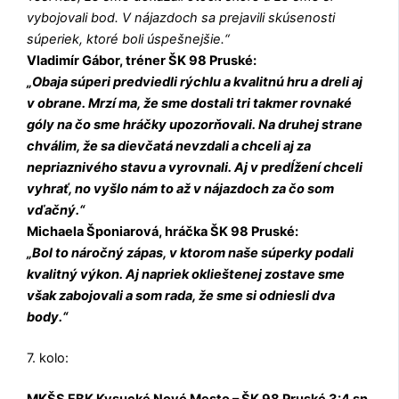
vybojovali bod. V nájazdoch sa prejavili skúsenosti
súperiek, ktoré boli úspešnejšie.“
Vladimír Gábor, tréner ŠK 98 Pruské:
„Obaja súperi predviedli rýchlu a kvalitnú hru a dreli aj
v obrane. Mrzí ma, že sme dostali tri takmer rovnaké
góly na čo sme hráčky upozorňovali. Na druhej strane
chválim, že sa dievčatá nevzdali a chceli aj za
nepriaznivého stavu a vyrovnali. Aj v predĺžení chceli
vyhrať, no vyšlo nám to až v nájazdoch za čo som
vďačný.“
Michaela Šponiarová, hráčka ŠK 98 Pruské:
„Bol to náročný zápas, v ktorom naše súperky podali
kvalitný výkon. Aj napriek oklieštenej zostave sme
však zabojovali a som rada, že sme si odniesli dva
body.“
7. kolo:
MKŠS FBK Kysucké Nové Mesto – ŠK 98 Pruské 3:4 sn