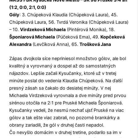
(1:2, 0:0, 2:1, 0:0)
Góly
: 3. Chúpeková Klaudia (Chúpeková Laura), 45.
Chúpeková Laura, 56. Tvrdá Veronika (Chúpeková Laura)
– 10.
Virdzeková Michaela
(Pintérová Monika), 18.
Šponiarová Michaela
(Púčeková Ema), 49.
Kopčeková
Alexandra
(Levčíková Anna), 65.
Trošková Jana
Zápas dvojkola síce nepriniesol množstvo gólov, ale bol
kvalitný a vyrovnaný a dospel až do samostatných
nájazdov. Lepšie začali Kysučanky, ktoré už v tretej
minúte poslal do vedenia Klaudia Chúpeková. Na ďalší
presný zásah sa čakalo do desiatej minúty. V nej
Michaela Virdzeková vyrovnala a dve minúty pred prvou
sirénou otočila na 2:1 pre Pruské Michaela Šponiarová.
Kysučanky vedeli, že nesmú nechať ujsť Pruské na viac
gólov a tak ešte viac zabrali, no pozorné brankárky a
obrany zariadili, že gól v druhej časti nepadol.
Čo nevyšlo domácim v druhej tretine, podarilo sa im v