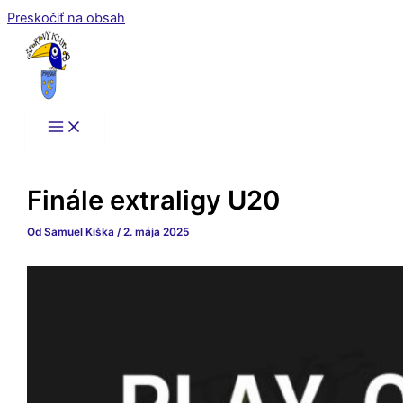
Preskočiť na obsah
Finále extraligy U20
Od
Samuel Kiška
/
2. mája 2025