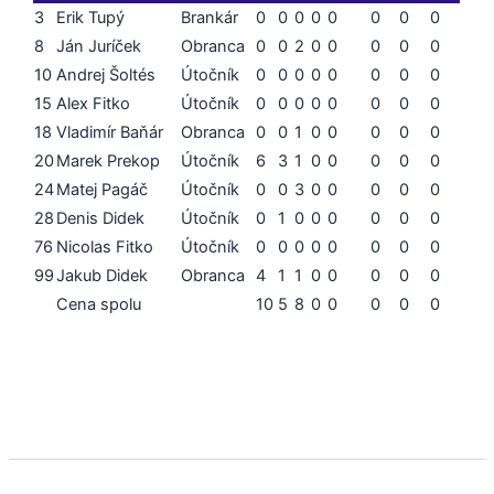
3
Erik Tupý
Brankár
0
0
0
0
0
0
0
0
8
Ján Juríček
Obranca
0
0
2
0
0
0
0
0
10
Andrej Šoltés
Útočník
0
0
0
0
0
0
0
0
15
Alex Fitko
Útočník
0
0
0
0
0
0
0
0
18
Vladimír Baňár
Obranca
0
0
1
0
0
0
0
0
20
Marek Prekop
Útočník
6
3
1
0
0
0
0
0
24
Matej Pagáč
Útočník
0
0
3
0
0
0
0
0
28
Denis Didek
Útočník
0
1
0
0
0
0
0
0
76
Nicolas Fitko
Útočník
0
0
0
0
0
0
0
0
99
Jakub Didek
Obranca
4
1
1
0
0
0
0
0
Cena spolu
10
5
8
0
0
0
0
0