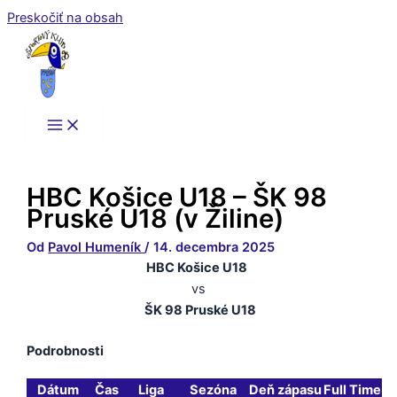
Preskočiť na obsah
HBC Košice U18 – ŠK 98
Pruské U18 (v Žiline)
Od
Pavol Humeník
/
14. decembra 2025
HBC Košice U18
vs
ŠK 98 Pruské U18
Podrobnosti
Dátum
Čas
Liga
Sezóna
Deň zápasu
Full Time