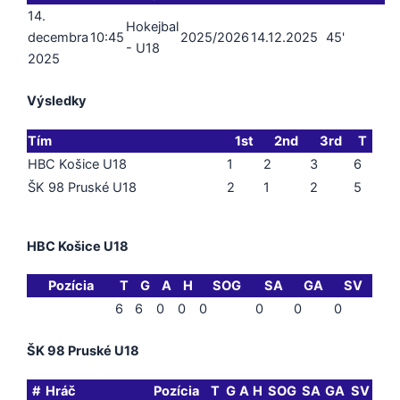
14.
Hokejbal
decembra
10:45
2025/2026
14.12.2025
45'
- U18
2025
Výsledky
Tím
1st
2nd
3rd
T
HBC Košice U18
1
2
3
6
ŠK 98 Pruské U18
2
1
2
5
HBC Košice U18
Pozícia
T
G
A
H
SOG
SA
GA
SV
6
6
0
0
0
0
0
0
ŠK 98 Pruské U18
#
Hráč
Pozícia
T
G
A
H
SOG
SA
GA
SV