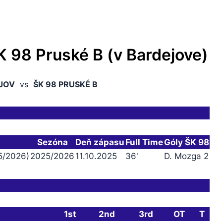
K 98 Pruské B (v Bardejove)
JOV
vs
ŠK 98 PRUSKÉ B
Sezóna
Deň zápasu
Full Time
Góly ŠK 98
25/2026)
2025/2026
11.10.2025
36'
D. Mozga 2
1st
2nd
3rd
OT
T