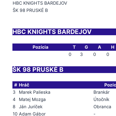
HBC KNIGHTS BARDEJOV
ŠK 98 PRUSKÉ B
HBC KNIGHTS BARDEJOV
Pozícia
T
G
A
H
0
3
0
0
ŠK 98 PRUSKÉ B
#
Hráč
Pozíc
3
Marek Palieska
Brankár
4
Matej Mozga
Útočník
8
Ján Juríček
Obranca
10
Adam Gábor
-