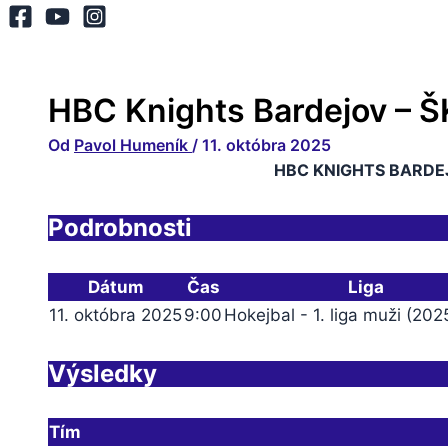
HBC Knights Bardejov – Š
Od
Pavol Humeník
/
11. októbra 2025
HBC KNIGHTS BARDE
Podrobnosti
Dátum
Čas
Liga
11. októbra 2025
9:00
Hokejbal - 1. liga muži (20
Výsledky
Tím