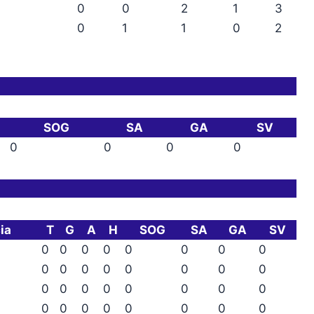
0
0
2
1
3
0
1
1
0
2
SOG
SA
GA
SV
0
0
0
0
ia
T
G
A
H
SOG
SA
GA
SV
0
0
0
0
0
0
0
0
0
0
0
0
0
0
0
0
0
0
0
0
0
0
0
0
0
0
0
0
0
0
0
0