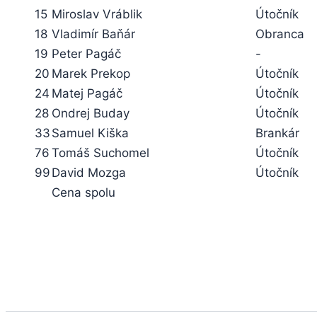
15
Miroslav Vráblik
Útočník
18
Vladimír Baňár
Obranca
19
Peter Pagáč
-
20
Marek Prekop
Útočník
24
Matej Pagáč
Útočník
28
Ondrej Buday
Útočník
33
Samuel Kiška
Brankár
76
Tomáš Suchomel
Útočník
99
David Mozga
Útočník
Cena spolu