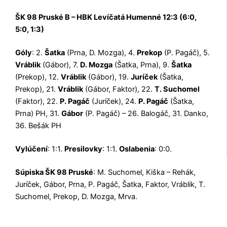
ŠK 98 Pruské B – HBK Levíčatá Humenné 12:3 (6:0,
5:0, 1:3)
Góly
: 2.
Šatka
(Prna, D. Mozga), 4.
Prekop
(P. Pagáč), 5.
Vráblik
(Gábor), 7.
D. Mozga
(Šatka, Prna), 9.
Šatka
(Prekop), 12.
Vráblik
(Gábor), 19.
Juríček
(Šatka,
Prekop), 21.
Vráblik
(Gábor, Faktor), 22.
T. Suchomel
(Faktor), 22.
P. Pagáč
(Juríček), 24.
P. Pagáč
(Šatka,
Prna) PH, 31.
Gábor
(P. Pagáč) – 26. Balogáč, 31. Danko,
36. Bešák PH
Vylúčení
: 1:1.
Presilovky
: 1:1.
Oslabenia
: 0:0.
Súpiska ŠK 98 Pruské
: M. Suchomel, Kiška – Rehák,
Juríček, Gábor, Prna, P. Pagáč, Šatka, Faktor, Vráblik, T.
Suchomel, Prekop, D. Mozga, Mrva.