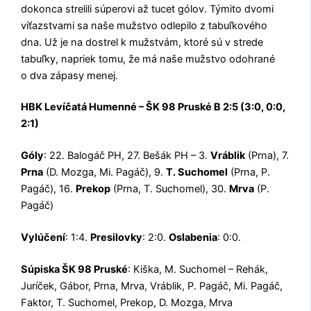
dokonca strelili súperovi až tucet gólov. Týmito dvomi
víťazstvami sa naše mužstvo odlepilo z tabuľkového
dna. Už je na dostrel k mužstvám, ktoré sú v strede
tabuľky, napriek tomu, že má naše mužstvo odohrané
o dva zápasy menej.
HBK Levíčatá Humenné – ŠK 98 Pruské B 2:5 (3:0, 0:0,
2:1)
Góly
: 22. Balogáč PH, 27. Bešák PH – 3.
Vráblik
(Prna), 7.
Prna
(D. Mozga, Mi. Pagáč), 9.
T. Suchomel
(Prna, P.
Pagáč), 16.
Prekop
(Prna, T. Suchomel), 30.
Mrva
(P.
Pagáč)
Vylúčení
: 1:4.
Presilovky
: 2:0.
Oslabenia
: 0:0.
Súpiska ŠK 98 Pruské
: Kiška, M. Suchomel – Rehák,
Juríček, Gábor, Prna, Mrva, Vráblik, P. Pagáč, Mi. Pagáč,
Faktor, T. Suchomel, Prekop, D. Mozga, Mrva