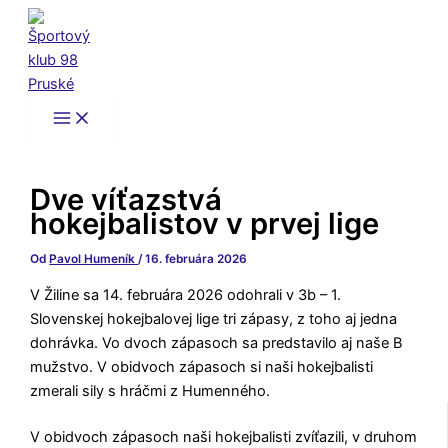
Preskočiť
na
obsah
Dve víťazstvá
hokejbalistov v prvej lige
Od
Pavol Humeník
/
16. februára 2026
V Žiline sa 14. februára 2026 odohrali v 3b – 1.
Slovenskej hokejbalovej lige tri zápasy, z toho aj jedna
dohrávka. Vo dvoch zápasoch sa predstavilo aj naše B
mužstvo. V obidvoch zápasoch si naši hokejbalisti
zmerali sily s hráčmi z Humenného.
V obidvoch zápasoch naši hokejbalisti zvíťazili, v druhom