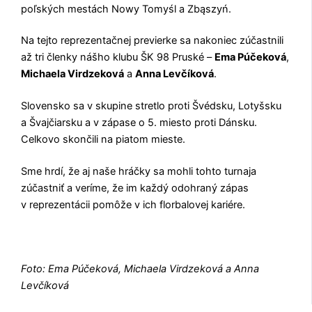
poľských mestách Nowy Tomyśl a Zbąszyń.
Na tejto reprezentačnej previerke sa nakoniec zúčastnili
až tri členky nášho klubu ŠK 98 Pruské –
Ema Púčeková
,
Michaela Virdzeková
a
Anna Levčíková
.
Slovensko sa v skupine stretlo proti Švédsku, Lotyšsku
a Švajčiarsku a v zápase o 5. miesto proti Dánsku.
Celkovo skončili na piatom mieste.
Sme hrdí, že aj naše hráčky sa mohli tohto turnaja
zúčastniť a veríme, že im každý odohraný zápas
v reprezentácii pomôže v ich florbalovej kariére.
Foto: Ema Púčeková, Michaela Virdzeková a Anna
Levčíková