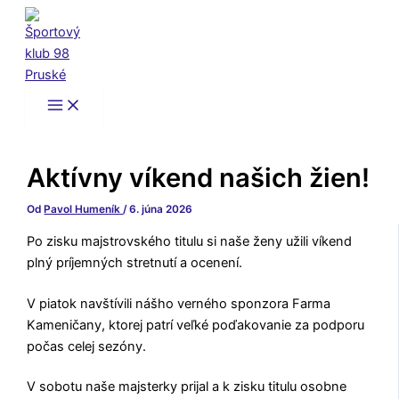
Preskočiť
na
obsah
Aktívny víkend našich žien!
Od
Pavol Humeník
/
6. júna 2026
Po zisku majstrovského titulu si naše ženy užili víkend
plný príjemných stretnutí a ocenení.
V piatok navštívili nášho verného sponzora Farma
Kameničany, ktorej patrí veľké poďakovanie za podporu
počas celej sezóny.
V sobotu naše majsterky prijal a k zisku titulu osobne